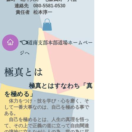
連絡先 080-5581-0530
責任者 松本淳一
👈
道南支部本部道場ホームペー
ジへ
極真とは
極真とはすなわち「真
を極める」
体力をつけ・技を学び・心を磨く、そ
して一番大事なのは、自己を極める事で
ある。
自己を極めるとは、
人生の
真理を
悟っ
て、その上で正義の道に立って自由闊達
の境地に
立ちながら人の為、世の為に尽