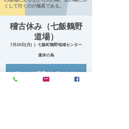
くして行くのが極真である。
稽古休み（七飯鶴野
道場）
7月20日(月)
  |  
七飯町鶴野地域センター
連休の為
チケットは販売されていません
他のイベントを見る
日時・場所
2026年7月20日 19:00 – 20:30
七飯町鶴野地域センター, 日本、〒041-1134
北海道亀田郡七飯町鶴野２２９