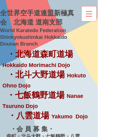
全世界空手道連盟新極真
会 北海道 道南支部
World Karatedo Federation
Shinkyokushinkai Hokkaido
Dounan Branch
・北海道森町道場
Hokkaido Morimachi Dojo
・北斗大野道場
Hokuto
Ohno Dojo
・七飯鶴野道場
Nanae
Tsuruno Dojo
・八雲道場
Yakumo Dojo
・会 員 募 集・
森町・北斗大野・七飯鶴野・八雲