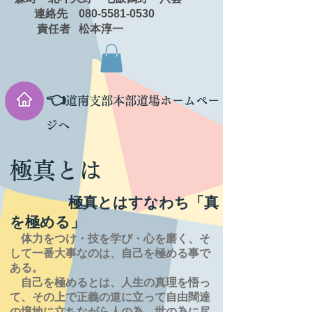
連絡先 080-5581-0530
責任者 松本淳一
👈
道南支部本部道場ホームペー
ジへ
極真とは
極真とはすなわち「真
を極める」
体力をつけ・技を学び・心を磨く、そ
して一番大事なのは、自己を極める事で
ある。
自己を極めるとは、
人生の
真理を
悟っ
て、その上で正義の道に立って自由闊達
の境地に
立ちながら人の為、世の為に尽