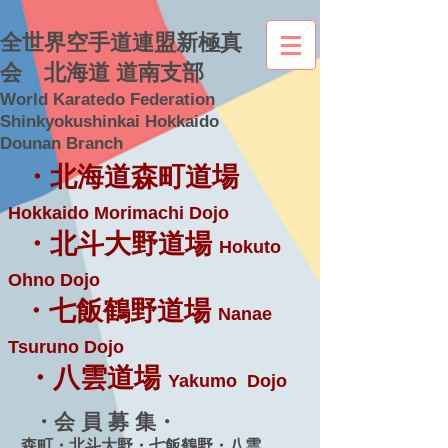
全世界空手道連盟新極真
会 北海道 道南支部
World Karatedo Federation
Shinkyokushinkai Hokkaido
Dounan Branch
・北海道森町道場
Hokkaido Morimachi Dojo
・北斗大野道場
Hokuto
Ohno Dojo
・七飯鶴野道場
Nanae
Tsuruno Dojo
・八雲道場
Yakumo Dojo
・会 員 募 集・
森町・北斗大野・七飯鶴野・八雲