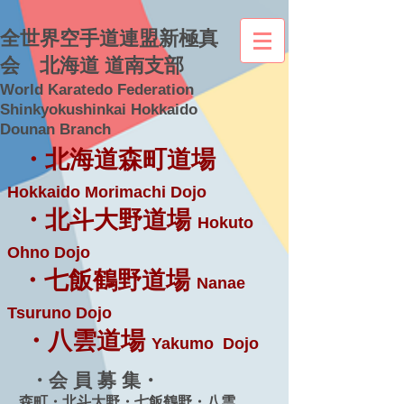
全世界空手道連盟新極真
会 北海道 道南支部
World Karatedo Federation
Shinkyokushinkai Hokkaido
Dounan Branch
・北海道森町道場
Hokkaido Morimachi Dojo
・北斗大野道場
Hokuto
Ohno Dojo
・七飯鶴野道場
Nanae
Tsuruno Dojo
・八雲道場
Yakumo Dojo
・会 員 募 集・
森町・北斗大野・七飯鶴野・八雲