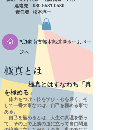
連絡先 080-5581-0530
責任者 松本淳一
👈
道南支部本部道場ホームペー
ジへ
極真とは
極真とはすなわち「真
を極める」
体力をつけ・技を学び・心を磨く、そ
して一番大事なのは、自己を極める事で
ある。
自己を極めるとは、
人生の
真理を
悟っ
て、その上で正義の道に立って自由闊達
の境地に
立ちながら人の為、世の為に尽