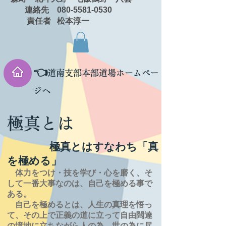
連絡先 080-5581-0530
責任者 松本淳一
👈
道南支部本部道場ホームペー
ジへ
極真とは
極真とはすなわち「真
を極める」
体力をつけ・技を学び・心を磨く、そ
して一番大事なのは、自己を極める事で
ある。
自己を極めるとは、
人生の
真理を
悟っ
て、その上で正義の道に立って自由闊達
の境地に
立ちながら人の為、世の為に尽