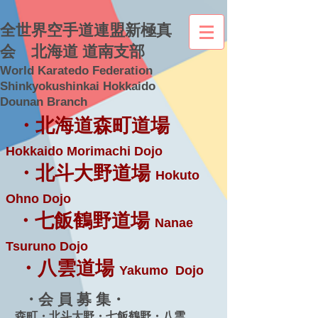
全世界空手道連盟新極真
会 北海道 道南支部
World Karatedo Federation
Shinkyokushinkai Hokkaido
Dounan Branch
・北海道森町道場
Hokkaido Morimachi Dojo
・北斗大野道場
Hokuto
Ohno Dojo
・七飯鶴野道場
Nanae
Tsuruno Dojo
・八雲道場
Yakumo Dojo
・会 員 募 集・
森町・北斗大野・七飯鶴野・八雲