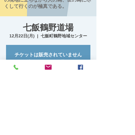
くして行くのが極真である。
七飯鶴野道場
12月22日(月)
  |  
七飯町鶴野地域センター
チケットは販売されていません
他のイベントを見る
日時・場所
2025年12月22日 19:00 – 20:30
七飯町鶴野地域センター, 日本、〒041-1134
北海道亀田郡七飯町鶴野２２９