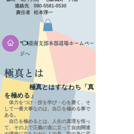
連絡先 080-5581-0530
責任者 松本淳一
👈
道南支部本部道場ホームペー
ジへ
極真とは
極真とはすなわち「真
を極める」
体力をつけ・技を学び・心を磨く、そ
して一番大事なのは、自己を極める事で
ある。
自己を極めるとは、
人生の
真理を
悟っ
て、その上で正義の道に立って自由闊達
の境地に
立ちながら人の為、世の為に尽