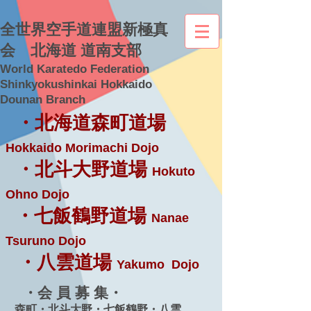
全世界空手道連盟新極真
会 北海道 道南支部
World Karatedo Federation
Shinkyokushinkai Hokkaido
Dounan Branch
・北海道森町道場
Hokkaido Morimachi Dojo
・北斗大野道場
Hokuto
Ohno Dojo
・七飯鶴野道場
Nanae
Tsuruno Dojo
・八雲道場
Yakumo Dojo
・会 員 募 集・
森町・北斗大野・七飯鶴野・八雲