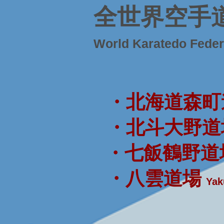
全世界空手
World Karatedo Fede
・北海道森町
・北斗大野道
・七飯鶴野道
・八雲道場
Yak