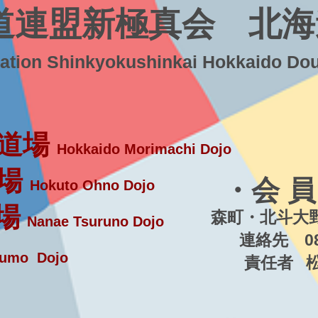
道連盟新極真会 北海
ration Shinkyokushinkai Hokkaido Do
道場
Hokkaido Morimachi Dojo
場
・会 員
Hokuto Ohno Dojo
場
森町・北斗大野
Nanae Tsuruno Dojo
連絡先 080-5
umo Dojo
責任者 松