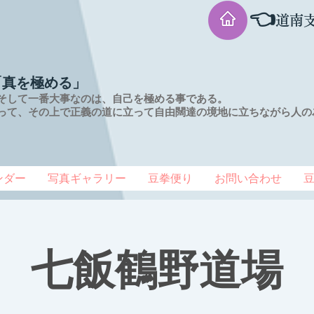
👈
道南
「真を極める」
そして一番大事なのは、自己を極める事である。
って、その上で正義の道に立って自由闊達の境地に
立ちながら人の
ンダー
写真ギャラリー
豆拳便り
お問い合わせ
七飯鶴野道場