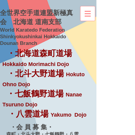
全世界空手道連盟新極真
会 北海道 道南支部
World Karatedo Federation
Shinkyokushinkai Hokkaido
Dounan Branch
・北海道森町道場
Hokkaido Morimachi Dojo
・北斗大野道場
Hokuto
Ohno Dojo
・七飯鶴野道場
Nanae
Tsuruno Dojo
・八雲道場
Yakumo Dojo
・会 員 募 集・
森町・北斗大野・七飯鶴野・八雲