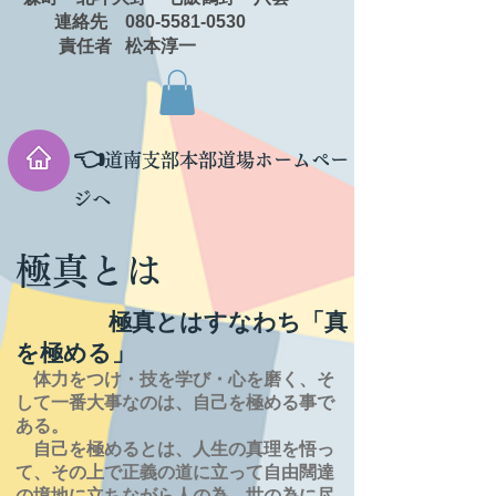
連絡先 080-5581-0530
責任者 松本淳一
👈
道南支部本部道場ホームペー
ジへ
極真とは
極真とはすなわち「真
を極める」
体力をつけ・技を学び・心を磨く、そ
して一番大事なのは、自己を極める事で
ある。
自己を極めるとは、
人生の
真理を
悟っ
て、その上で正義の道に立って自由闊達
の境地に
立ちながら人の為、世の為に尽