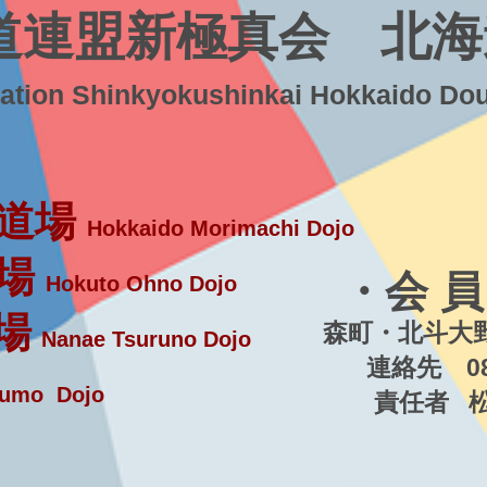
道連盟新極真会 北海
ration Shinkyokushinkai Hokkaido Do
道場
Hokkaido Morimachi Dojo
場
・会 員
Hokuto Ohno Dojo
場
森町・北斗大野
Nanae Tsuruno Dojo
連絡先 080-5
umo Dojo
責任者 松