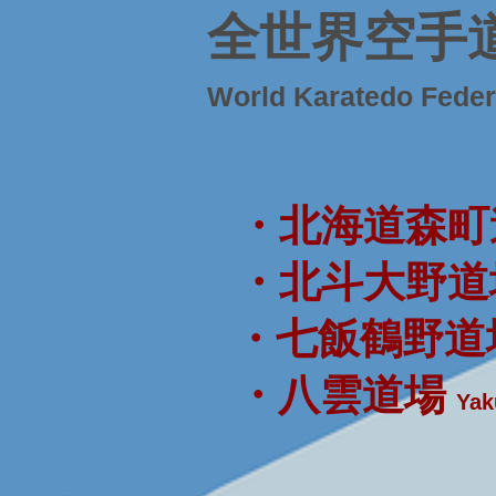
全世界空手
World Karatedo Fede
・北海道森町
・北斗大野道
・七飯鶴野道
・八雲道場
Yak