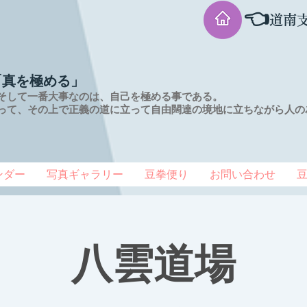
👈
道南
「真を極める」
そして一番大事なのは、自己を極める事である。
って、その上で正義の道に立って自由闊達の境地に
立ちながら人の
ンダー
写真ギャラリー
豆拳便り
お問い合わせ
八雲道場