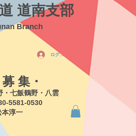
道 道南支部
unan Branch
ログイン
 募 集・
・七飯鶴野・八雲
581-0530
本淳一