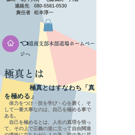
連絡先 080-5581-0530
責任者 松本淳一
👈
道南支部本部道場ホームペー
ジへ
極真とは
極真とはすなわち「真
を極める」
体力をつけ・技を学び・心を磨く、そ
して一番大事なのは、自己を極める事で
ある。
自己を極めるとは、
人生の
真理を
悟っ
て、その上で正義の道に立って自由闊達
の境地に
立ちながら人の為、世の為に尽