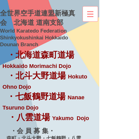
全世界空手道連盟新極真
会 北海道 道南支部
World Karatedo Federation
Shinkyokushinkai Hokkaido
Dounan Branch
・北海道森町道場
Hokkaido Morimachi Dojo
・北斗大野道場
Hokuto
Ohno Dojo
・七飯鶴野道場
Nanae
Tsuruno Dojo
・八雲道場
Yakumo Dojo
・会 員 募 集・
森町・北斗大野・七飯鶴野・八雲